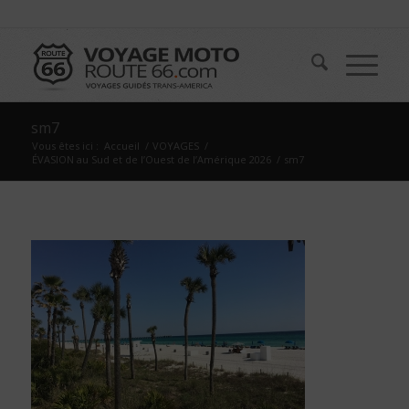
sm7
Vous êtes ici :
Accueil
/
VOYAGES
/
ÉVASION au Sud et de l’Ouest de l’Amérique 2026
/
sm7