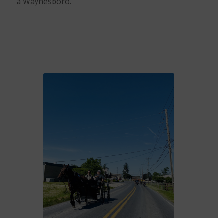
à Waynesboro.