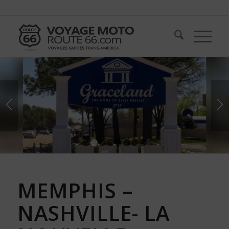
1
2
3
4
5
6
7
8
MEMPHIS –
NASHVILLE- LA