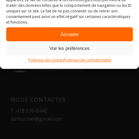
traiter des données telles que le comportement de navigation ou les ID
uniques sur ce site. Le fait de ne pas consentir ou de retirer son
consentement peut avoir un effet négatif sur certaines caractéristiques
et fonctions.
Accepter
Voir les préférences
Politique de cookies
Politique de confidentialité
NOUS CONTACTER
T.
418 576-8442
danturmel@gmail.com