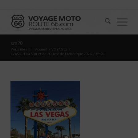
sm20
Vous êtes ici :
Accueil
/
VOYAGES
/
ÉVASION au Sud et de l’Ouest de l’Amérique 2026
/
sm20