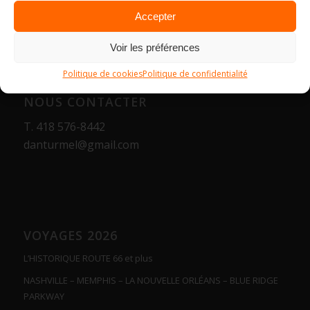
Accepter
Voir les préférences
Politique de cookies
Politique de confidentialité
NOUS CONTACTER
T.
418 576-8442
danturmel@gmail.com
VOYAGES 2026
L’HISTORIQUE ROUTE 66 et plus
NASHVILLE – MEMPHIS – LA NOUVELLE ORLÉANS – BLUE RIDGE
PARKWAY