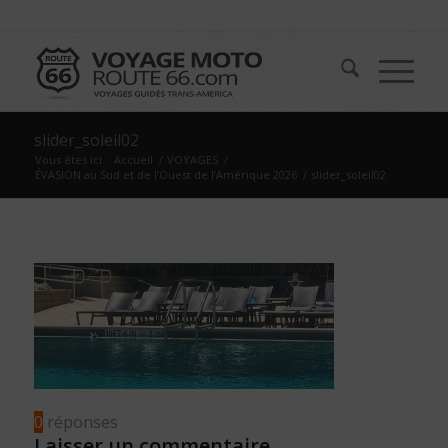
slider_soleil02
Vous êtes ici :
Accueil
/
VOYAGES
/
ÉVASION au Sud et de l’Ouest de l’Amérique 2026
/
slider_soleil02
0
réponses
Laisser un commentaire