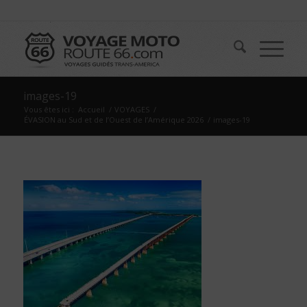
images-19
Vous êtes ici :
Accueil
/
VOYAGES
/
ÉVASION au Sud et de l’Ouest de l’Amérique 2026
/
images-19