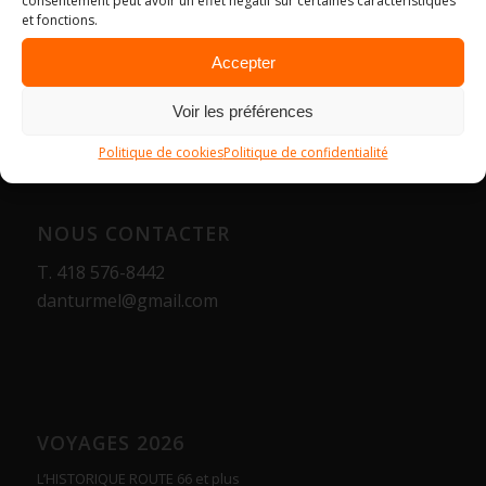
consentement peut avoir un effet négatif sur certaines caractéristiques
et fonctions.
Accepter
Voir les préférences
Politique de cookies
Politique de confidentialité
NOUS CONTACTER
T.
418 576-8442
danturmel@gmail.com
VOYAGES 2026
L’HISTORIQUE ROUTE 66 et plus