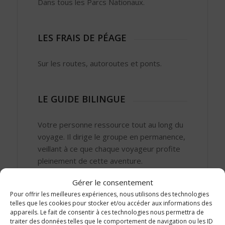
Dans tous les Parcs Nationaux.
LES FRAIS DE PÉAGE
Sur les routes, autoroutes et ponts.
LE GUIDE BILINGUE
Votre personne ressource tout au long du
voyage. Il dirige le groupe en permanence,
veillant à ce que chaque voyageur profite
pleinement de cette aventure.
Gérer le consentement
Pour offrir les meilleures expériences, nous utilisons des technologies
TOUTES LES TAXES
telles que les cookies pour stocker et/ou accéder aux informations des
appareils. Le fait de consentir à ces technologies nous permettra de
traiter des données telles que le comportement de navigation ou les ID