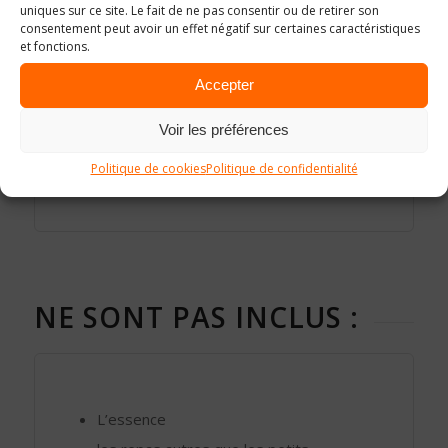
uniques sur ce site. Le fait de ne pas consentir ou de retirer son
L’ASSISTANCE TECHNIQUE
consentement peut avoir un effet négatif sur certaines caractéristiques
et fonctions.
Accepter
LES TRANSFERTS
Voir les préférences
De l’aéroport à l’hôtel et au lieu de départ.
Politique de cookies
Politique de confidentialité
NE SONT PAS INCLUS :
L’essence