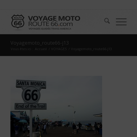
Voyagemoto_route66-j13
Vous êtes ici :
Accueil
/
VOYAGES
/
Voyagemoto_route66-j13