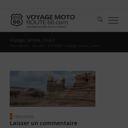
voyage_lereve_couv3
Vous êtes ici :
Accueil
/
VOYAGES
/
voyage_lereve_couv3
0
réponses
Laisser un commentaire