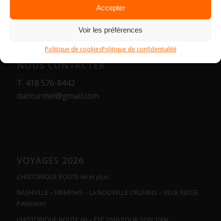
Accepter
Voir les préférences
Politique de cookies
Politique de confidentialité
NOUS CONTACTER
T.
418 576-8442
danturmel@gmail.com
VOYAGES 2026
L’HISTORIQUE ROUTE 66 et plus
NASHVILLE – MEMPHIS – LA NOUVELLE ORLÉANS – BLUE RIDGE
PARKWAY
L’HISTORIQUE ROUTE 66 – ÉTÉ 2026 POUR SON 100e