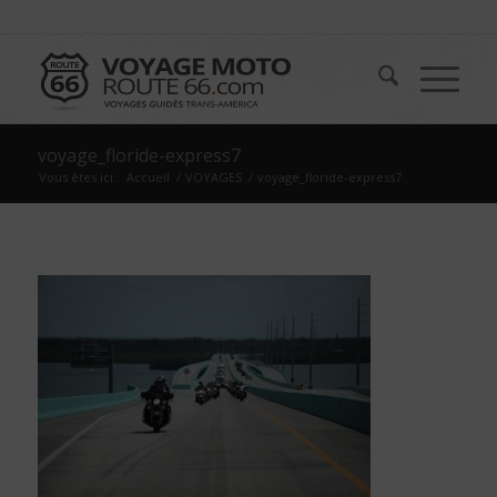
voyage_floride-express7
Vous êtes ici :
Accueil
/
VOYAGES
/
voyage_floride-express7