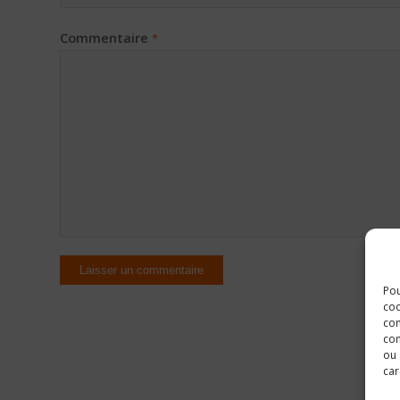
Commentaire
*
Pou
coo
con
com
ou 
car