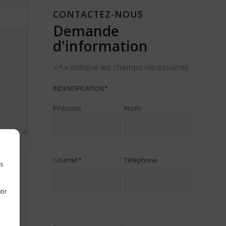
CONTACTEZ-NOUS
Demande
d'information
«
» indique les champs nécessaires
*
INDENTIFICATION
*
Prénom
Nom
Courriel
*
Téléphone
es
tir