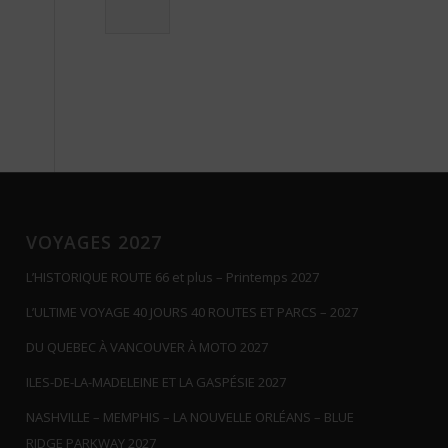
VOYAGES 2027
L’HISTORIQUE ROUTE 66 et plus – Printemps 2027
L’ULTIME VOYAGE 40 JOURS 40 ROUTES ET PARCS – 2027
DU QUEBEC À VANCOUVER À MOTO 2027
ILES-DE-LA-MADELEINE ET LA GASPÉSIE 2027
NASHVILLE – MEMPHIS – LA NOUVELLE ORLÉANS – BLUE
RIDGE PARKWAY 2027