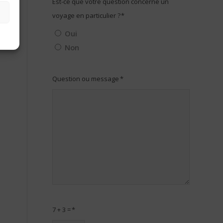
Est-ce que votre question concerne un
voyage en particulier ?
*
Oui
Non
Question ou message
*
7 + 3 =
*