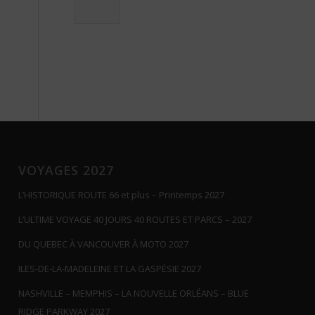
VOYAGES 2027
L’HISTORIQUE ROUTE 66 et plus – Printemps 2027
L’ULTIME VOYAGE 40 JOURS 40 ROUTES ET PARCS – 2027
DU QUEBEC À VANCOUVER À MOTO 2027
ILES-DE-LA-MADELEINE ET LA GASPÉSIE 2027
NASHVILLE – MEMPHIS – LA NOUVELLE ORLÉANS – BLUE
RIDGE PARKWAY 2027