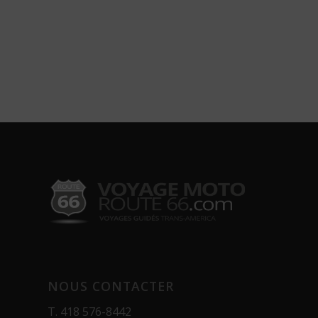
NOUS CONTACTER
T.
418 576-8442