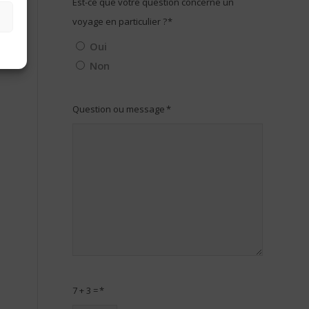
Est-ce que votre question concerne un
voyage en particulier ?
*
Oui
Non
Question ou message
*
7 + 3 =
*