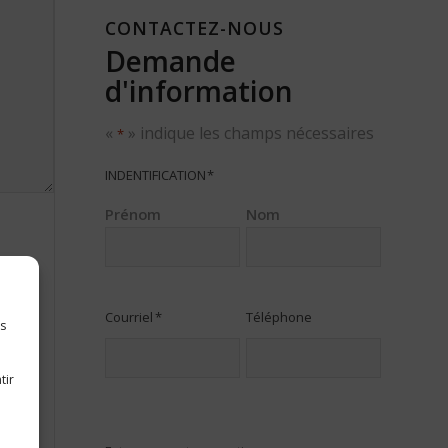
CONTACTEZ-NOUS
Demande
d'information
«
» indique les champs nécessaires
*
INDENTIFICATION
*
Prénom
Nom
Courriel
*
Téléphone
es
tir