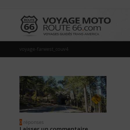
voyage-farwest_couv4
0
réponses
Laisser un commentaire