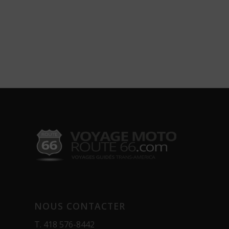
NOUS CONTACTER
T.
418 576-8442