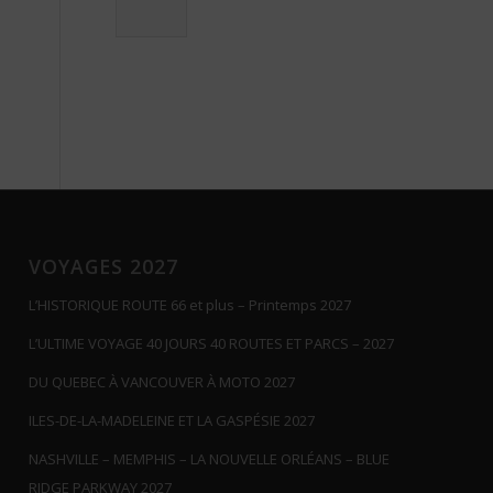
VOYAGES 2027
L’HISTORIQUE ROUTE 66 et plus – Printemps 2027
L’ULTIME VOYAGE 40 JOURS 40 ROUTES ET PARCS – 2027
DU QUEBEC À VANCOUVER À MOTO 2027
ILES-DE-LA-MADELEINE ET LA GASPÉSIE 2027
NASHVILLE – MEMPHIS – LA NOUVELLE ORLÉANS – BLUE
RIDGE PARKWAY 2027