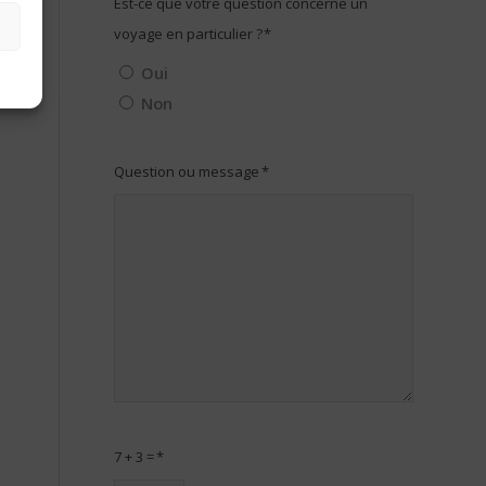
Est-ce que votre question concerne un
voyage en particulier ?
*
Oui
Non
Question ou message
*
7 + 3 =
*