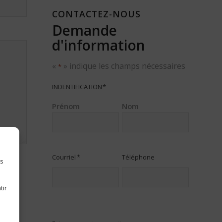
CONTACTEZ-NOUS
Demande
d'information
«
» indique les champs nécessaires
*
INDENTIFICATION
*
Prénom
Nom
Courriel
*
Téléphone
es
tir