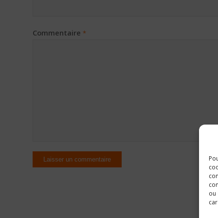
Commentaire
*
Pou
coo
con
com
ou 
car