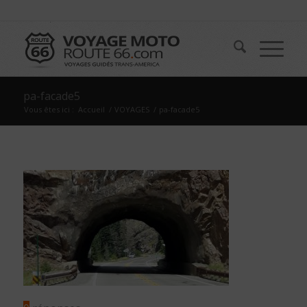
pa-facade5
Vous êtes ici :
Accueil
/
VOYAGES
/
pa-facade5