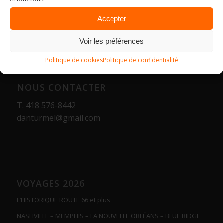
Accepter
Voir les préférences
Politique de cookies
Politique de confidentialité
NOUS CONTACTER
T.
418 576-8442
danturmel@gmail.com
VOYAGES 2026
L’HISTORIQUE ROUTE 66 et plus
NASHVILLE – MEMPHIS – LA NOUVELLE ORLÉANS – BLUE RIDGE