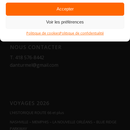
Accepter
Voir les préférences
Politique de cookies
Politique de confidentialité
NOUS CONTACTER
T.
418 576-8442
danturmel@gmail.com
VOYAGES 2026
L’HISTORIQUE ROUTE 66 et plus
NASHVILLE – MEMPHIS – LA NOUVELLE ORLÉANS – BLUE RIDGE
PARKWAY