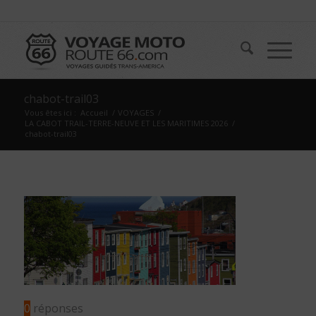
chabot-trail03
Vous êtes ici :
Accueil
/
VOYAGES
/
LA CABOT TRAIL-TERRE-NEUVE ET LES MARITIMES 2026
/
chabot-trail03
0
réponses