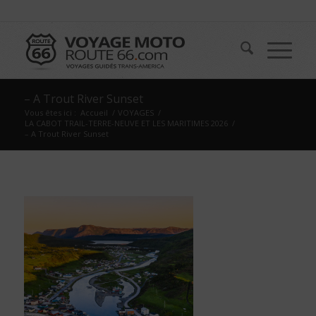
– A Trout River Sunset
Vous êtes ici :
Accueil
/
VOYAGES
/
LA CABOT TRAIL-TERRE-NEUVE ET LES MARITIMES 2026
/
– A Trout River Sunset