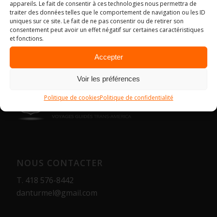
appareils. Le fait de consentir à ces technologies nous permettra de
traiter des données telles que le comportement de navigation ou les ID
uniques sur ce site. Le fait de ne pas consentir ou de retirer son
consentement peut avoir un effet négatif sur certaines caractéristiques
et fonctions.
Accepter
Voir les préférences
Politique de cookies
Politique de confidentialité
NOUS CONTACTER
T.
418 576-8442
danturmel@gmail.com