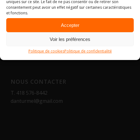
uniques sur ce site. Le fait de ne pas consentir ou de retirer son
consentement peut avoir un effet négatif sur certaines caractéristiques
et fonctions.
Accepter
Voir les préférences
Politique de cookies
Politique de confidentialité
NOUS CONTACTER
T.
418 576-8442
danturmel@gmail.com