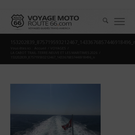
153202839_875719593212467_1433676857446918496_
Vous êtes ici :
Accueil
/
VOYAGES
/
LA CABOT TRAIL-TERRE-NEUVE ET LES MARITIMES 2026
/
153202839_875719593212467_1433676857446918496_n