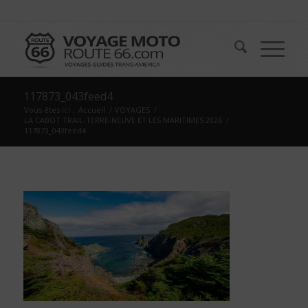
117873_043feed4
Vous êtes ici :
Accueil
/
VOYAGES
/
LA CABOT TRAIL-TERRE-NEUVE ET LES MARITIMES 2026
/
117873_043feed4