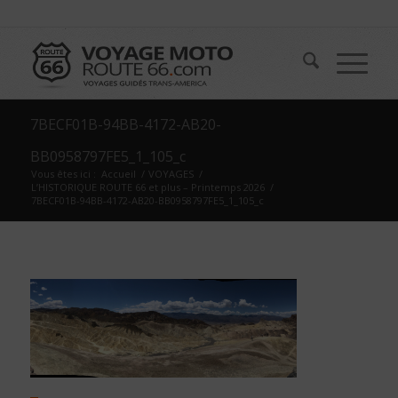
7BECF01B-94BB-4172-AB20-
BB0958797FE5_1_105_c
Vous êtes ici :
Accueil
/
VOYAGES
/
L’HISTORIQUE ROUTE 66 et plus – Printemps 2026
/
7BECF01B-94BB-4172-AB20-BB0958797FE5_1_105_c