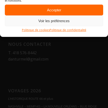
et fonctions.
Accepter
Voir les préférences
Politique de cookies
Politique de confidentialité
NOUS CONTACTER
T.
418 576-8442
danturmel@gmail.com
VOYAGES 2026
L’HISTORIQUE ROUTE 66 et plus
NASHVILLE – MEMPHIS – LA NOUVELLE ORLÉANS – BLUE RIDGE