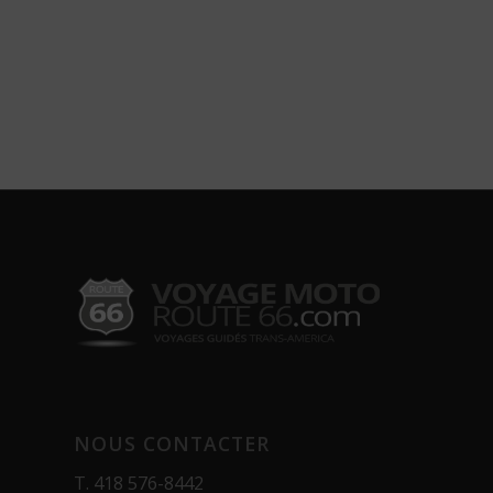
NOUS CONTACTER
T.
418 576-8442