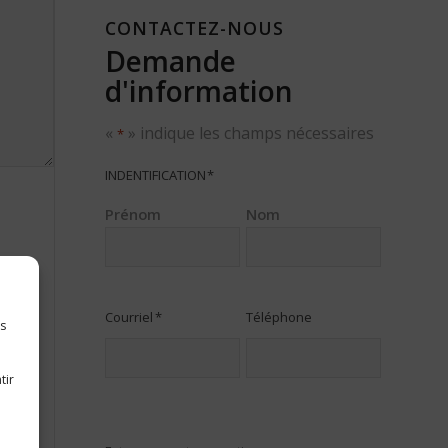
CONTACTEZ-NOUS
Demande
d'information
«
» indique les champs nécessaires
*
INDENTIFICATION
*
Prénom
Nom
Courriel
*
Téléphone
es
tir