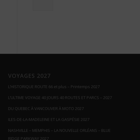
VOYAGES 2027
L’HISTORIQUE ROUTE 66 et plus – Printemps 2027
L’ULTIME VOYAGE 40 JOURS 40 ROUTES ET PARCS – 2027
DU QUEBEC À VANCOUVER À MOTO 2027
ILES-DE-LA-MADELEINE ET LA GASPÉSIE 2027
NASHVILLE – MEMPHIS – LA NOUVELLE ORLÉANS – BLUE
RIDGE PARKWAY 2027