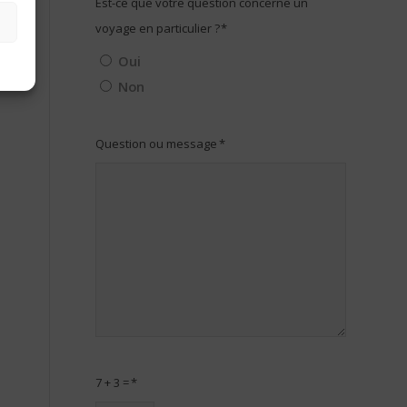
Est-ce que votre question concerne un
voyage en particulier ?
*
Oui
Non
Question ou message
*
7 + 3 =
*