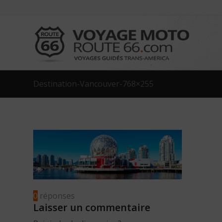
Destination-Vancouver-768×255
0
réponses
Laisser un commentaire