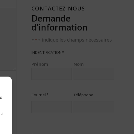
CONTACTEZ-NOUS
Demande
d'information
«
» indique les champs nécessaires
*
INDENTIFICATION
*
Prénom
Nom
Courriel
*
Téléphone
es
tir