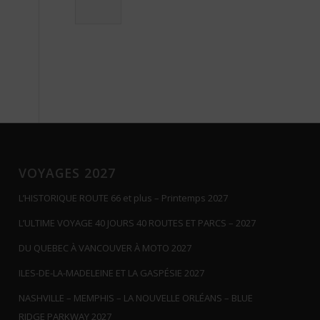
VOYAGES 2027
L’HISTORIQUE ROUTE 66 et plus – Printemps 2027
L’ULTIME VOYAGE 40 JOURS 40 ROUTES ET PARCS – 2027
DU QUEBEC À VANCOUVER À MOTO 2027
ILES-DE-LA-MADELEINE ET LA GASPÉSIE 2027
NASHVILLE – MEMPHIS – LA NOUVELLE ORLÉANS – BLUE
RIDGE PARKWAY 2027