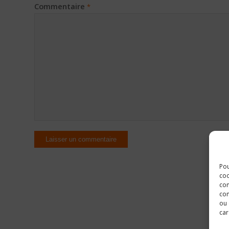
Commentaire
*
Pou
coo
con
com
ou 
car