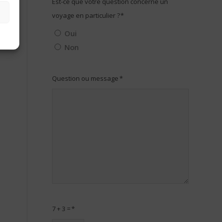
Est-ce que votre question concerne un
voyage en particulier ?
*
Oui
Non
Question ou message
*
7 + 3 =
*