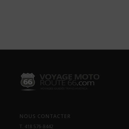
NOUS CONTACTER
T.
418 576-8442