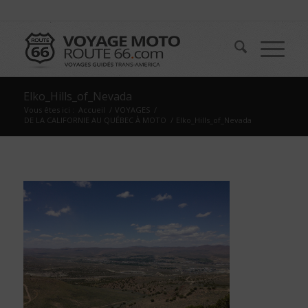
Elko_Hills_of_Nevada
Vous êtes ici :
Accueil
/
VOYAGES
/
DE LA CALIFORNIE AU QUÉBEC À MOTO
/
Elko_Hills_of_Nevada