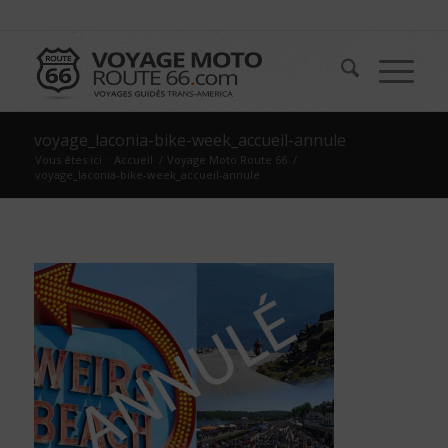
voyage_laconia-bike-week_accueil-annule
Vous êtes ici :
Accueil
/
Voyage Moto Route 66
/
voyage_laconia-bike-week_accueil-annule