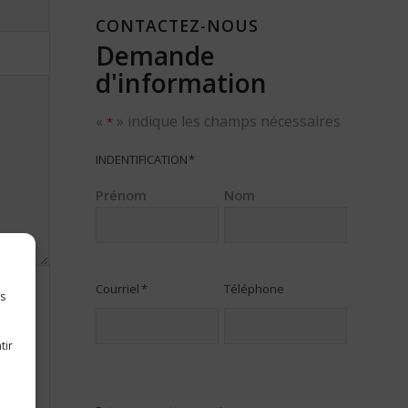
CONTACTEZ-NOUS
Demande
d'information
«
» indique les champs nécessaires
*
INDENTIFICATION
*
Prénom
Nom
Courriel
*
Téléphone
es
tir