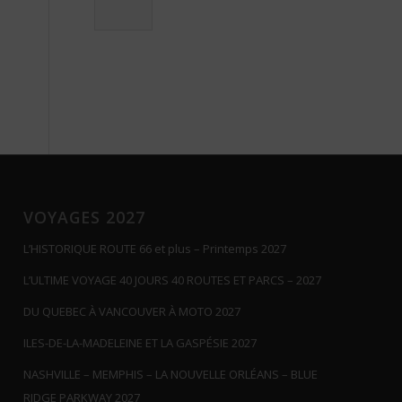
VOYAGES 2027
L’HISTORIQUE ROUTE 66 et plus – Printemps 2027
L’ULTIME VOYAGE 40 JOURS 40 ROUTES ET PARCS – 2027
DU QUEBEC À VANCOUVER À MOTO 2027
ILES-DE-LA-MADELEINE ET LA GASPÉSIE 2027
NASHVILLE – MEMPHIS – LA NOUVELLE ORLÉANS – BLUE
RIDGE PARKWAY 2027