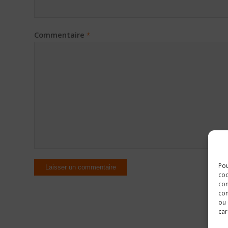
Commentaire
*
Pou
coo
con
com
ou 
car