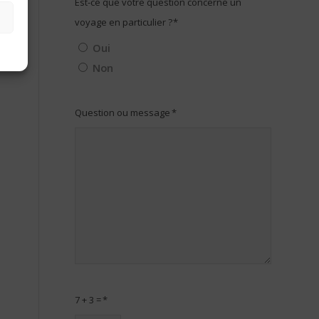
Est-ce que votre question concerne un
voyage en particulier ?
*
Oui
Non
Question ou message
*
7 + 3 =
*