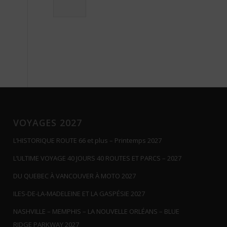
VOYAGES 2027
L’HISTORIQUE ROUTE 66 et plus – Printemps 2027
L’ULTIME VOYAGE 40 JOURS 40 ROUTES ET PARCS – 2027
DU QUEBEC À VANCOUVER À MOTO 2027
ILES-DE-LA-MADELEINE ET LA GASPÉSIE 2027
NASHVILLE – MEMPHIS – LA NOUVELLE ORLÉANS – BLUE
RIDGE PARKWAY 2027