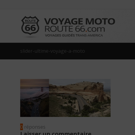
slider-ultime-voyage-a-moto
0
réponses
Laisser un commentaire