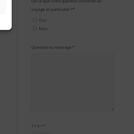
Est-ce que votre question concerne un
voyage en particulier ?
*
Oui
Non
Question ou message
*
7 + 3 =
*