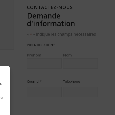
CONTACTEZ-NOUS
Demande
d'information
«
» indique les champs nécessaires
*
INDENTIFICATION
*
Prénom
Nom
Courriel
*
Téléphone
es
tir