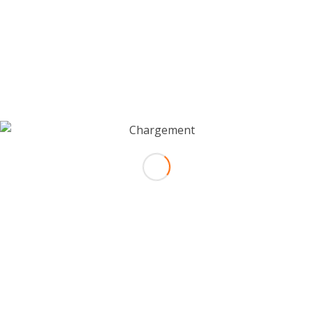
pleinement de cette aventure.
TOUTES LES TAXES
L’ASSISTANCE TECHNIQUE
NE SONT PAS INCLUS :
les repas autres que les petits